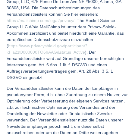
Group, LLC, 675 Ponce De Leon Ave NE #5000, Atlanta, GA
30308, USA. Die Datenschutzbestimmungen des
Versanddienstleisters können Sie hier einsehen:
https://mailchimp.com/legal/privacy/
. The Rocket Science
Group LLC d/b/a MailChimp ist unter dem Privacy-Shield-
Abkommen zertifiziert und bietet hierdurch eine Garantie, das
europäisches Datenschutzniveau einzuhalten
(
https://www.privacyshield.gov/participant?
id=a2zt0000000TO6hAAG&status=Active
). Der
Versanddienstleister wird auf Grundlage unserer berechtigten
Interessen gem. Art. 6 Abs. 1 lit. f. DSGVO und eines
Auftragsverarbeitungsvertrages gem. Art. 28 Abs. 3 S. 1
DSGVO eingesetzt.
Der Versanddienstleister kann die Daten der Empfänger in
pseudonymer Form, d.h. ohne Zuordnung zu einem Nutzer, zur
Optimierung oder Verbesserung der eigenen Services nutzen,
z.B. zur technischen Optimierung des Versandes und der
Darstellung der Newsletter oder für statistische Zwecke
verwenden. Der Versanddienstleister nutzt die Daten unserer
Newsletterempfänger jedoch nicht, um diese selbst
anzuschreiben oder um die Daten an Dritte weiterzugeben.