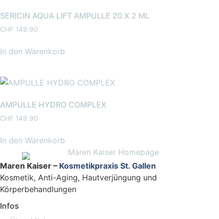
SERICIN AQUA LIFT AMPULLE 20 X 2 ML
CHF
149.90
In den Warenkorb
AMPULLE HYDRO COMPLEX
CHF
149.90
In den Warenkorb
Maren Kaiser –
Kosmetikpraxis St. Gallen
Kosmetik, Anti-Aging, Hautverjüngung und
Körperbehandlungen
Infos